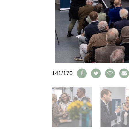
PRESSE
IMPRESSUM
AGB & DATENSCHUTZ
FAQ
SCHWEIZ
|
DEUTSCHLAND
|
SUISSE ROMANDE
141/170