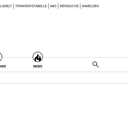
ILSWELT
TRINKREIFETABELLE
ABO
WEINSUCHE
ANMELDEN
THEK
NEWS