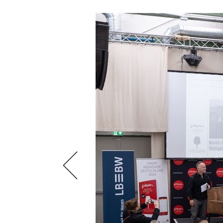
AUSGABE
NEWS
ARCHIV
WEINWIRTSCHAFT
VORTEILSWELT
WEINSZENE
ANMELDEN
PORTRAITS
VINOPHILES
AWARDS
ARCHIV
GEWINNSPIELE
VORTEILSWELT
TRINKREIFETABELLE
ABO
WEINSUCHE
NEWSLETTER
WINE TRADE CLUB
REDAKTION
JOBS
WERBUNG