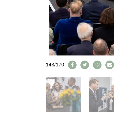
PRESSE
IMPRESSUM
AGB & DATENSCHUTZ
FAQ
SCHWEIZ
|
DEUTSCHLAND
|
SUISSE ROMANDE
143/170