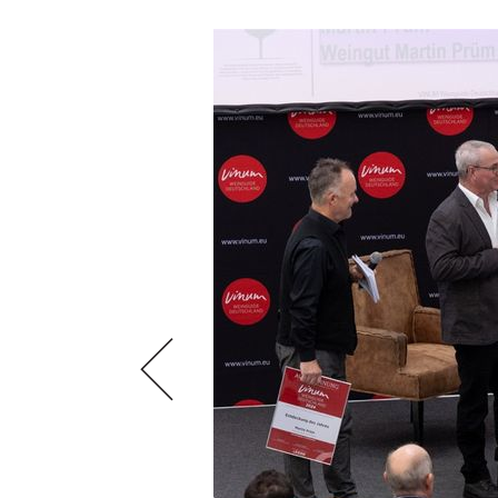
AUSGABE
NEWS
ARCHIV
WEINWIRTSCHAFT
VORTEILSWELT
WEINSZENE
ANMELDEN
PORTRAITS
VINOPHILES
AWARDS
ARCHIV
GEWINNSPIELE
VORTEILSWELT
TRINKREIFETABELLE
ABO
WEINSUCHE
NEWSLETTER
WINE TRADE CLUB
REDAKTION
JOBS
WERBUNG