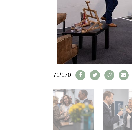
PRESSE
IMPRESSUM
AGB & DATENSCHUTZ
FAQ
SCHWEIZ
|
DEUTSCHLAND
|
SUISSE ROMANDE
71/170