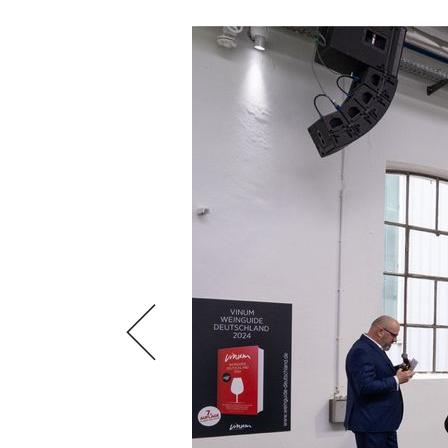
AUSGABE
NEWS
ARCHIV
WEINWIRTSCHAFT
VORTEILSWELT
WEINSZENE
ANMELDEN
PORTRAITS
VINOPHILES
AWARDS
ARCHIV
GEWINNSPIELE
VORTEILSWELT
TRINKREIFETABELLE
ABO
WEINSUCHE
NEWSLETTER
WINE TRADE CLUB
REDAKTION
JOBS
WERBUNG