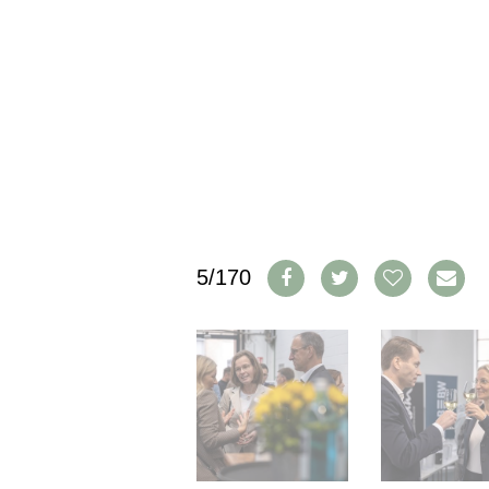
PRESSE
IMPRESSUM
AGB & DATENSCHUTZ
FAQ
SCHWEIZ
|
DEUTSCHLAND
|
SUISSE ROMANDE
5/170