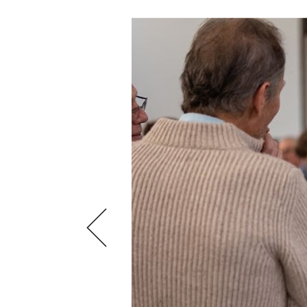
AUSGABE
NEWS
ARCHIV
WEINWIRTSCHAFT
VORTEILSWELT
WEINSZENE
ANMELDEN
PORTRAITS
VINOPHILES
AWARDS
ARCHIV
GEWINNSPIELE
VORTEILSWELT
TRINKREIFETABELLE
ABO
WEINSUCHE
NEWSLETTER
WINE TRADE CLUB
REDAKTION
JOBS
WERBUNG