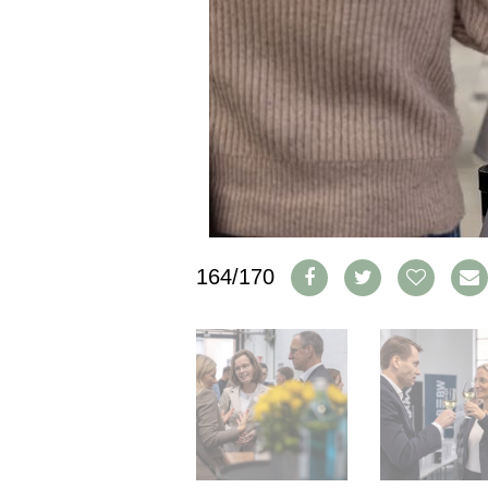
PRESSE
IMPRESSUM
AGB & DATENSCHUTZ
FAQ
SCHWEIZ
|
DEUTSCHLAND
|
SUISSE ROMANDE
164/170