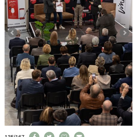
WEINWIRTSCHAFT
VORTEILSWELT
WEINSZENE
ANMELDEN
PORTRAITS
VINOPHILES
AWARDS
ARCHIV
GEWINNSPIELE
VORTEILSWELT
TRINKREIFETABELLE
ABO
WEINSUCHE
NEWSLETTER
WINE TRADE CLUB
REDAKTION
JOBS
WERBUNG
PRESSE
IMPRESSUM
AGB & DATENSCHUTZ
135/167