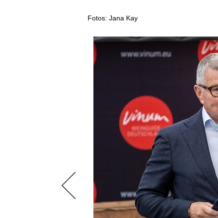
AUSGABE
NEWS
ARCHIV
Fotos: Jana Kay
WEINWIRTSCHAFT
VORTEILSWELT
WEINSZENE
ANMELDEN
PORTRAITS
VINOPHILES
AWARDS
ARCHIV
GEWINNSPIELE
VORTEILSWELT
TRINKREIFETABELLE
ABO
WEINSUCHE
NEWSLETTER
WINE TRADE CLUB
REDAKTION
JOBS
WERBUNG