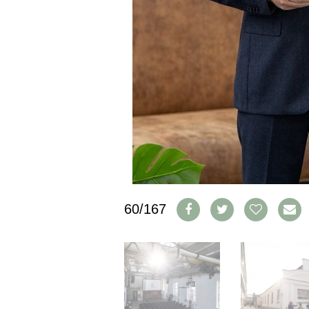
PRESSE
IMPRESSUM
AGB & DATENSCHUTZ
FAQ
SCHWEIZ
|
DEUTSCHLAND
|
SUISSE ROMANDE
60/167