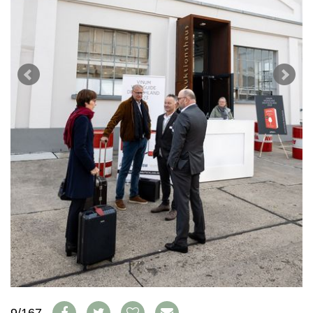
WEINWIRTSCHAFT
VORTEILSWELT
WEINSZENE
ANMELDEN
PORTRAITS
VINOPHILES
AWARDS
ARCHIV
GEWINNSPIELE
VORTEILSWELT
TRINKREIFETABELLE
ABO
WEINSUCHE
NEWSLETTER
WINE TRADE CLUB
REDAKTION
JOBS
WERBUNG
PRESSE
IMPRESSUM
AGB & DATENSCHUTZ
9/167