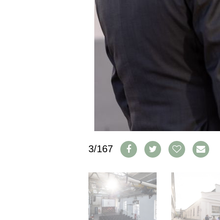
PRESSE
IMPRESSUM
AGB & DATENSCHUTZ
FAQ
SCHWEIZ
|
DEUTSCHLAND
|
SUISSE ROMANDE
3/167