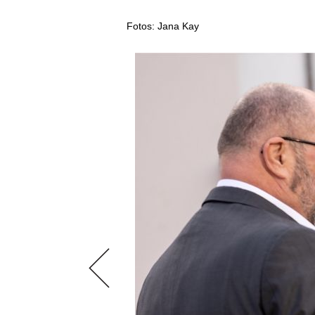
AUSGABE
NEWS
ARCHIV
Fotos: Jana Kay
WEINWIRTSCHAFT
VORTEILSWELT
WEINSZENE
ANMELDEN
PORTRAITS
VINOPHILES
AWARDS
ARCHIV
GEWINNSPIELE
VORTEILSWELT
TRINKREIFETABELLE
ABO
WEINSUCHE
NEWSLETTER
WINE TRADE CLUB
REDAKTION
JOBS
WERBUNG