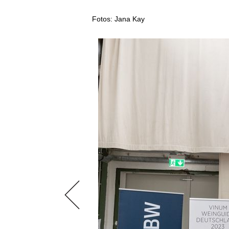
AUSGABE
NEWS
ARCHIV
Fotos: Jana Kay
WEINWIRTSCHAFT
VORTEILSWELT
WEINSZENE
ANMELDEN
PORTRAITS
VINOPHILES
AWARDS
ARCHIV
GEWINNSPIELE
VORTEILSWELT
TRINKREIFETABELLE
ABO
WEINSUCHE
NEWSLETTER
WINE TRADE CLUB
REDAKTION
JOBS
WERBUNG