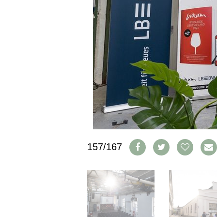
PRESSE
IMPRESSUM
AGB & DATENSCHUTZ
FAQ
SCHWEIZ
|
DEUTSCHLAND
|
SUISSE ROMANDE
157/167