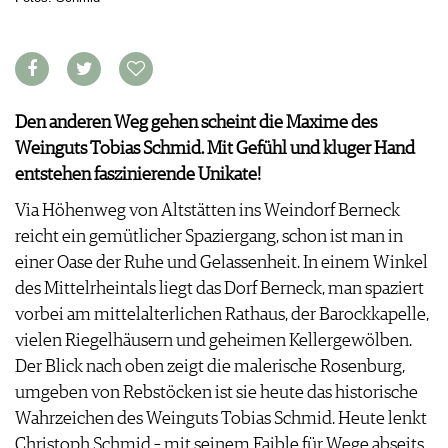
APPS
WINEGUIDES
NEWS
VIDEOS
KLARTEXT
WEINWIRTSCHAFT
BILDSTRECKEN
EXTRAS
WEINSZENE
BÜCHER
ANMELDEN
ABO
PORTRAITS
Den anderen Weg gehen scheint die Maxime des
AUSGABE
VINOPHILES
Weinguts Tobias Schmid. Mit Gefühl und kluger Hand
ARCHIV
AWARDS
ARCHIV
entstehen faszinierende Unikate!
VORTEILSWELT
GEWINNSPIELE
VORTEILSWELT
Via Höhenweg von Altstätten ins Weindorf Berneck
TRINKREIFETABELLE
reicht ein gemütlicher Spaziergang, schon ist man in
ABO
einer Oase der Ruhe und Gelassenheit. In einem Winkel
WEINSUCHE
des Mittelrheintals liegt das Dorf Berneck, man spaziert
NEWSLETTER
vorbei am mittelalterlichen Rathaus, der Barockkapelle,
WINE TRADE CLUB
vielen Riegelhäusern und geheimen Kellergewölben.
REDAKTION
Der Blick nach oben zeigt die malerische Rosenburg,
JOBS
umgeben von Rebstöcken ist sie heute das historische
WERBUNG
Wahrzeichen des Weinguts Tobias Schmid. Heute lenkt
PRESSE
Christoph Schmid – mit seinem Faible für Wege abseits