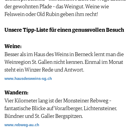
IMPRESSUM
der gewohnten Pfade – das Weingut. Weine wie
AGB & DATENSCHUTZ
Felswein oder Old Rubin geben ihm recht!
FAQ
Unsere Tipp-Liste für einen genussvollen Besuch
Weine:
Besser als im Haus des Weins in Berneck lernt man die
Weinregion St. Gallen nicht kennen. Einmal im Monat
steht ein Winzer Rede und Antwort.
www.hausdesweins-sg.ch
Wandern:
Vier Kilometer lang ist der Monsteiner Rebweg –
fantastische Blicke auf Vorarlberger, Lichtensteiner,
Bündner und St. Galler Bergspitzen.
www.rebweg-au.ch