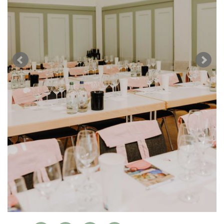
WEINSZENE
BÜCHER
ANMELDEN
ABO
PORTRAITS
AUSGABE
VINOPHILES
ARCHIV
AWARDS
ARCHIV
VORTEILSWELT
GEWINNSPIELE
VORTEILSWELT
TRINKREIFETABELLE
ABO
WEINSUCHE
NEWSLETTER
WINE TRADE CLUB
REDAKTION
JOBS
WERBUNG
PRESSE
IMPRESSUM
AGB & DATENSCHUTZ
FAQ