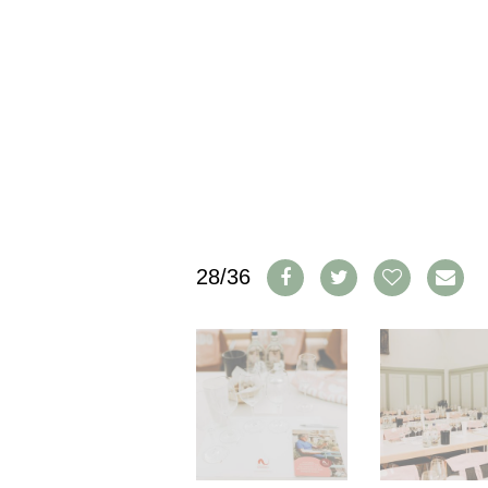
IMPRESSUM
AGB & DATENSCHUTZ
FAQ
SCHWEIZ
|
DEUTSCHLAND
|
SUISSE ROMANDE
28/36