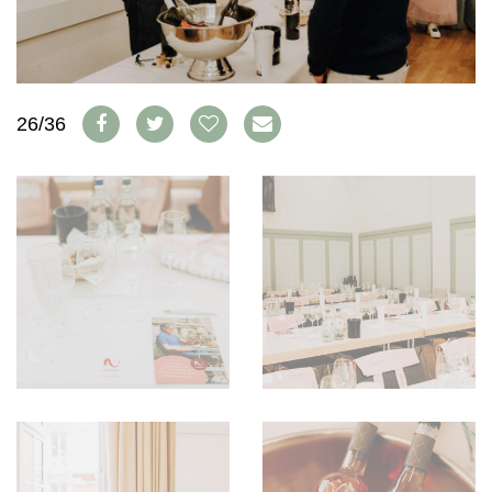
WEINSZENE
BÜCHER
ANMELDEN
ABO
PORTRAITS
AUSGABE
VINOPHILES
ARCHIV
AWARDS
ARCHIV
VORTEILSWELT
GEWINNSPIELE
26/36
VORTEILSWELT
TRINKREIFETABELLE
ABO
WEINSUCHE
NEWSLETTER
WINE TRADE CLUB
REDAKTION
JOBS
WERBUNG
PRESSE
IMPRESSUM
AGB & DATENSCHUTZ
FAQ