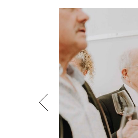
VIDEOS
KLARTEXT
WEINREISEN
WEINWIRTSCHAFT
BILDSTRECKEN
EXTRAS
WEINSZENE
BÜCHER
ANMELDEN
ABO
PORTRAITS
AUSGABE
VINOPHILES
ARCHIV
AWARDS
ARCHIV
VORTEILSWELT
GEWINNSPIELE
VORTEILSWELT
TRINKREIFETABELLE
ABO
WEINSUCHE
NEWSLETTER
WINE TRADE CLUB
REDAKTION
JOBS
WERBUNG
PRESSE