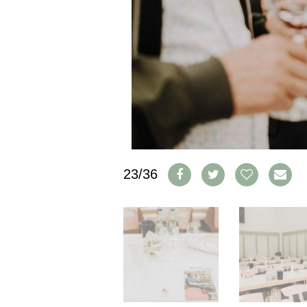
IMPRESSUM
AGB & DATENSCHUTZ
FAQ
SCHWEIZ
|
DEUTSCHLAND
|
SUISSE ROMANDE
23/36