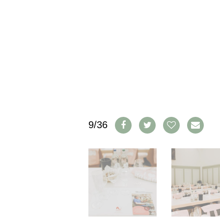
IMPRESSUM
AGB & DATENSCHUTZ
FAQ
SCHWEIZ
|
DEUTSCHLAND
|
SUISSE ROMANDE
9/36