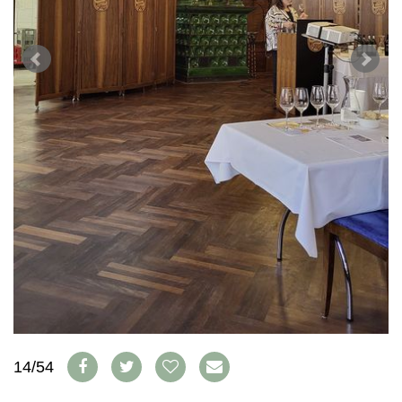
WEINSZENE
BÜCHER
ANMELDEN
ABO
PORTRAITS
AUSGABE
VINOPHILES
ARCHIV
AWARDS
ARCHIV
VORTEILSWELT
GEWINNSPIELE
VORTEILSWELT
TRINKREIFETABELLE
ABO
WEINSUCHE
NEWSLETTER
WINE TRADE CLUB
REDAKTION
JOBS
WERBUNG
PRESSE
IMPRESSUM
14/54
AGB & DATENSCHUTZ
FAQ