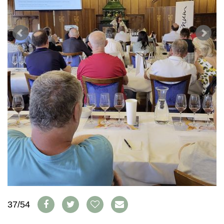
WEINSZENE
BÜCHER
ANMELDEN
ABO
PORTRAITS
AUSGABE
VINOPHILES
ARCHIV
AWARDS
ARCHIV
VORTEILSWELT
GEWINNSPIELE
VORTEILSWELT
TRINKREIFETABELLE
ABO
WEINSUCHE
NEWSLETTER
WINE TRADE CLUB
REDAKTION
JOBS
WERBUNG
PRESSE
IMPRESSUM
37/54
AGB & DATENSCHUTZ
FAQ