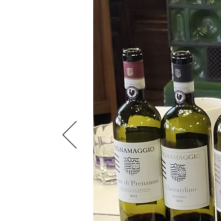
VIDEOS
KLARTEXT
WEINREISEN
WEINWIRTSCHAFT
BILDSTRECKEN
EXTRAS
WEINSZENE
BÜCHER
ANMELDEN
ABO
PORTRAITS
AUSGABE
VINOPHILES
ARCHIV
AWARDS
ARCHIV
VORTEILSWELT
GEWINNSPIELE
VORTEILSWELT
TRINKREIFETABELLE
ABO
WEINSUCHE
NEWSLETTER
WINE TRADE CLUB
REDAKTION
JOBS
WERBUNG
PRESSE