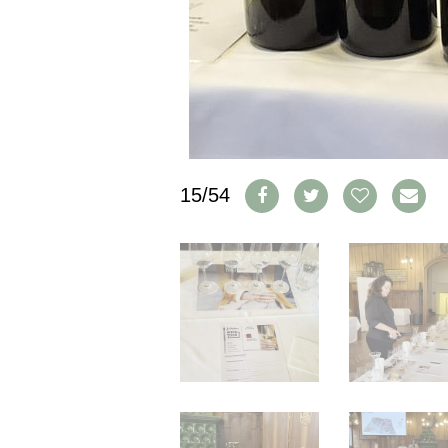
IMPRESSUM
AGB & DATENSCHUTZ
FAQ
SCHWEIZ
|
DEUTSCHLAND
|
15/54
SUISSE ROMANDE