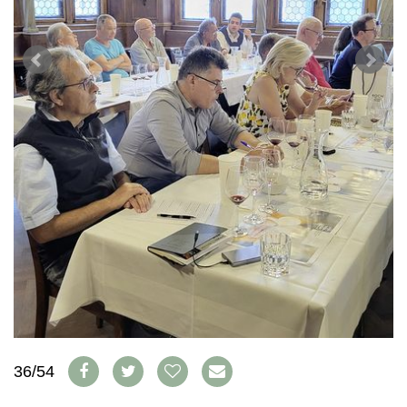
WEINSZENE
BÜCHER
ANMELDEN
ABO
PORTRAITS
AUSGABE
VINOPHILES
ARCHIV
AWARDS
ARCHIV
VORTEILSWELT
GEWINNSPIELE
VORTEILSWELT
TRINKREIFETABELLE
ABO
WEINSUCHE
NEWSLETTER
WINE TRADE CLUB
REDAKTION
JOBS
WERBUNG
PRESSE
IMPRESSUM
36/54
AGB & DATENSCHUTZ
FAQ