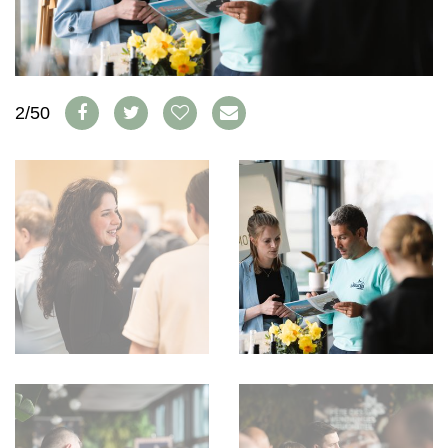
WEINSZENE
BÜCHER
ANMELDEN
ABO
PORTRAITS
AUSGABE
VINOPHILES
ARCHIV
AWARDS
ARCHIV
VORTEILSWELT
GEWINNSPIELE
2/50
VORTEILSWELT
TRINKREIFETABELLE
ABO
WEINSUCHE
NEWSLETTER
WINE TRADE CLUB
REDAKTION
JOBS
WERBUNG
PRESSE
IMPRESSUM
AGB & DATENSCHUTZ
FAQ