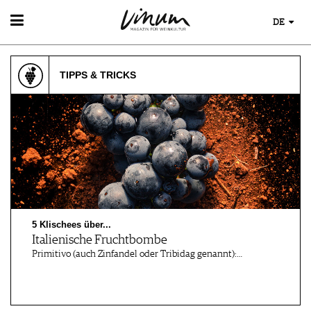
DE
WEIN
WEINSUCHE
TIPPS & TRICKS
WEINWISSEN
GUIDE WEINGÜTER
WEINREGIONEN
WINETRADECLUB
WEINLEXIKON
WINZER
WEINGESCHICHTE
WEINE DES MONATS
WEINLAGERUNG
TRINKREIFETABELLE
INFOGRAFIKEN
UNIQUE WINERIES
TIPPS & TRICKS
CLUB LES DOMAINES
NEWS
5 Klischees über...
EVENTS
Italienische Fruchtbombe
EVENTKALENDER
Primitivo (auch Zinfandel oder Tribidag genannt):…
ESSEN & TRINKEN
AWARDS
FOOD PAIRING TIPPS
EVENT-BILDER
MAGAZIN
FOOD PAIRING TABELLE
REPORTAGEN