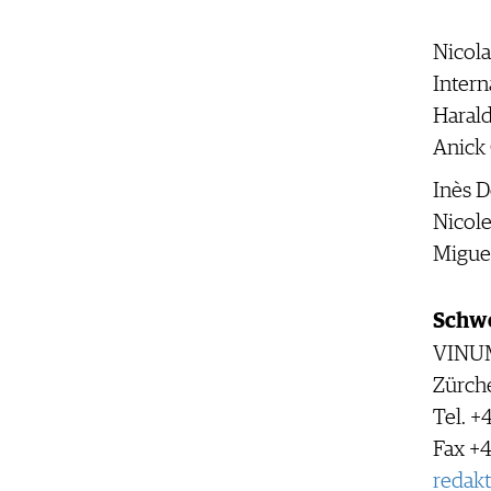
Nicol
Intern
Haral
Anick
Inès D
Nicole
Migue
Schwe
VINUM
Zürche
Tel. +
Fax +4
redak