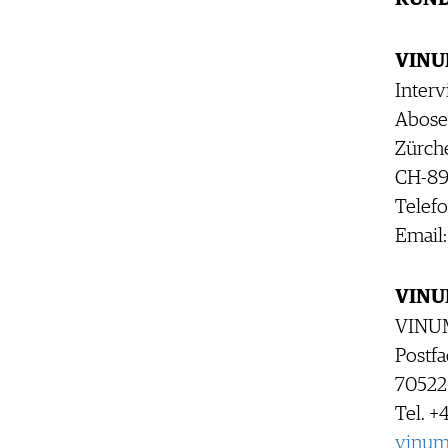
VINUM
Inter
Abose
Zürche
CH-89
Telefo
Email
VINUM
VINUM
Postf
70522 
Tel. +
vinum