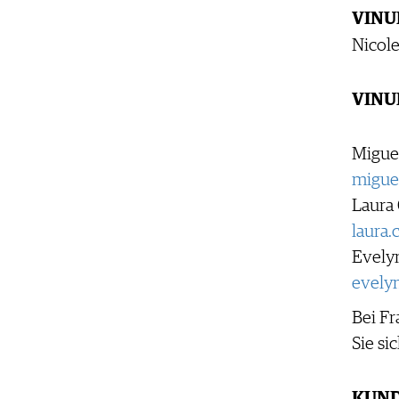
VINU
Nicole
VINU
Miguel
migue
Laura 
laura
Evely
evely
Bei F
Sie si
KUND