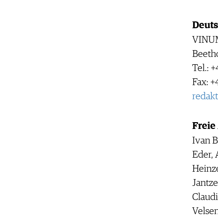
Deuts
VINUM
Beeth
Tel.: 
Fax: +
redak
Freie
Ivan B
Eder, 
Heinze
Jantze
Claudi
Velsen