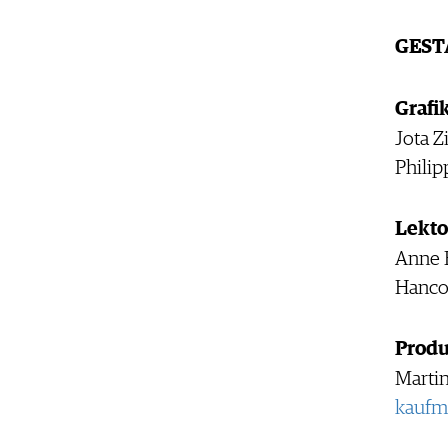
GEST
Grafi
Jota Z
Philip
Lekto
Anne F
Hanco
Produ
Marti
kaufm