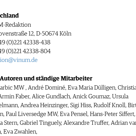
chland
-Redaktion
ovenstraße 12, D-50674 Köln
+49 (0)221 42338-438
49 (0)221 42338-804
tion@vinum.de
 Autoren und ständige Mitarbeiter
arbic MW , André Dominé, Eva Maria Dülligen, Christi
Armin Faber, Alice Gundlach, Anick Goumaz, Ursula
lmann, Andrea Heinzinger, Sigi Hiss, Rudolf Knoll, Bir
n, Paul Liversedge MW, Eva Pensel, Hans-Peter Siffert,
a Stern, Gabriel Tinguely, Alexandre Truffer, Adrian va
, Eva Zwahlen,