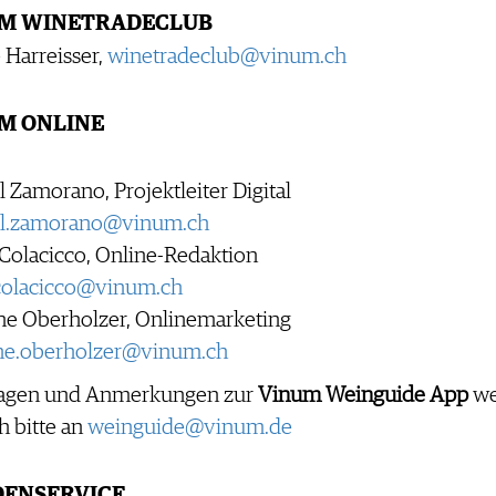
M WINETRADECLUB
 Harreisser,
winetradeclub@vinum.ch
M ONLINE
 Zamorano, Projektleiter Digital
l.zamorano@vinum.ch
Colacicco, Online-Redaktion
.colacicco@vinum.ch
ne Oberholzer, Onlinemarketing
ne.oberholzer@vinum.ch
ragen und Anmerkungen zur
Vinum Weinguide App
we
ch bitte an
weinguide@vinum.de
ENSERVICE