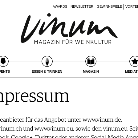
AWARDS
NEWSLETTER
GEWINNSPIELE
VORTE
VENTS
ESSEN & TRINKEN
MAGAZIN
MEDIA
mpressum
eanbieter für das Angebot unter www.vinum.de,
inum.ch und www.vinum.eu, sowie den vinum.eu-Seit
ook, Google+, Twitter oder anderen Social-Media-Ang