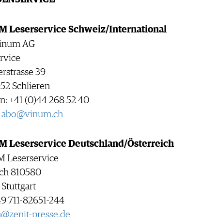
 Leserservice Schweiz/International
vinum AG
rvice
rstrasse 39
52 Schlieren
n: +41 (0)44 268 52 40
:
abo@vinum.ch
 Leserservice Deutschland/Österreich
 Leserservice
ach 810580
Stuttgart
49 711-82651-244
@zenit-presse.de