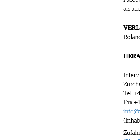
AUSGABE
VINOPHILES
als au
ARCHIV
AWARDS
ARCHIV
VORTEILSWELT
GEWINNSPIELE
VERL
VORTEILSWELT
Rolan
TRINKREIFETABELLE
ABO
HERA
WEINSUCHE
NEWSLETTER
Inter
WINE TRADE CLUB
Zürche
REDAKTION
Tel. +
JOBS
Fax +4
WERBUNG
info@
PRESSE
(Inhab
IMPRESSUM
AGB & DATENSCHUTZ
Zufah