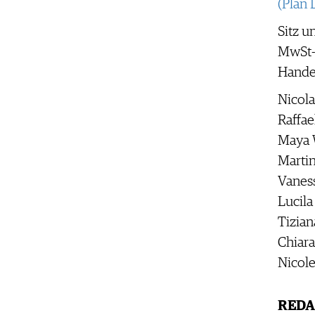
FAQ
(Plan
Sitz u
SCHWEIZ
|
MwSt-
DEUTSCHLAND
|
Hande
SUISSE ROMANDE
Nicol
Raffae
Maya 
Marti
Vaness
Lucila
Tizian
Chiara
Nicole
REDA