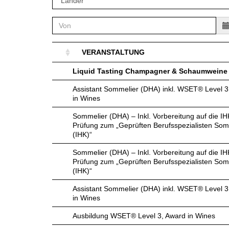
VIDEOS
KLARTEXT
WEINREISEN
WEINWIRTSCHAFT
BILDSTRECKEN
EXTRAS
WEINSZENE
BÜCHER
ANMELDEN
ABO
PORTRAITS
AUSGABE
VINOPHILES
VERANSTALTUNG
ARCHIV
AWARDS
ARCHIV
VORTEILSWELT
Liquid Tasting Champagner & Schaumweine
GEWINNSPIELE
Assistant Sommelier (DHA) inkl. WSET® Level 3
VORTEILSWELT
in Wines
TRINKREIFETABELLE
Sommelier (DHA) – Inkl. Vorbereitung auf die IH
ABO
Prüfung zum „Geprüften Berufsspezialisten Som
WEINSUCHE
(IHK)“
NEWSLETTER
Sommelier (DHA) – Inkl. Vorbereitung auf die IH
Prüfung zum „Geprüften Berufsspezialisten Som
WINE TRADE CLUB
(IHK)“
REDAKTION
Assistant Sommelier (DHA) inkl. WSET® Level 3
JOBS
in Wines
WERBUNG
Ausbildung WSET® Level 3, Award in Wines
PRESSE