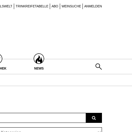
ILSWELT
TRINKREIFETABELLE
ABO
WEINSUCHE
ANMELDEN
THEK
NEWS