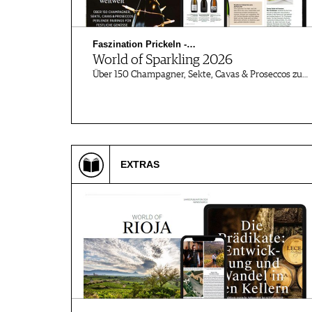
WINE TRADE CLUB
REDAKTION
Faszination Prickeln -…
JOBS
World of Sparkling 2026
Über 150 Champagner, Sekte, Cavas & Proseccos zu…
WERBUNG
PRESSE
IMPRESSUM
AGB & DATENSCHUTZ
FAQ
EXTRAS
SCHWEIZ
|
DEUTSCHLAND
|
SUISSE ROMANDE