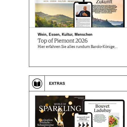
AUSGABE
ARCHIV
VORTEILSWELT
MEDIATHEK
Wein, Essen, Kultur, Menschen
APPS
Top of Piemont 2026
NEWS
VIDEOS
Hier erfahren Sie alles rundum Barolo-Könige,…
WEINWIRTSCHAFT
BILDSTRECKEN
WEINSZENE
BÜCHER
ANMELDEN
PORTRAITS
VINOPHILES
AWARDS
ARCHIV
EXTRAS
GEWINNSPIELE
VORTEILSWELT
TRINKREIFETABELLE
ABO
WEINSUCHE
NEWSLETTER