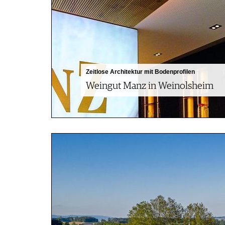
AUSGABE
NEWS
ARCHIV
WEINWIRTSCHAFT
VORTEILSWELT
WEINSZENE
ANMELDEN
PORTRAITS
VINOPHILES
AWARDS
Zeitlose Architektur mit Bodenprofilen
ARCHIV
Weingut Manz in Weinolsheim
GEWINNSPIELE
VORTEILSWELT
TRINKREIFETABELLE
ABO
WEINSUCHE
NEWSLETTER
WINE TRADE CLUB
REDAKTION
JOBS
WERBUNG