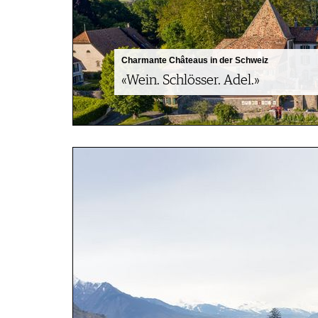
PRESSE
IMPRESSUM
AGB & DATENSCHUTZ
Charmante Châteaus in der Schweiz
FAQ
«Wein. Schlösser. Adel.»
SCHWEIZ
|
DEUTSCHLAND
|
SUISSE ROMANDE