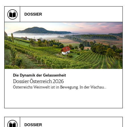
VORTEILSWELT
DOSSIER
MEDIATHEK
APPS
NEWS
VIDEOS
WEINWIRTSCHAFT
BILDSTRECKEN
WEINSZENE
BÜCHER
ANMELDEN
PORTRAITS
VINOPHILES
AWARDS
ARCHIV
GEWINNSPIELE
Die Dynamik der Gelassenheit
VORTEILSWELT
Dossier Österreich 2026
TRINKREIFETABELLE
Österreichs Weinwelt ist in Bewegung. In der Wachau…
ABO
WEINSUCHE
NEWSLETTER
WINE TRADE CLUB
REDAKTION
DOSSIER