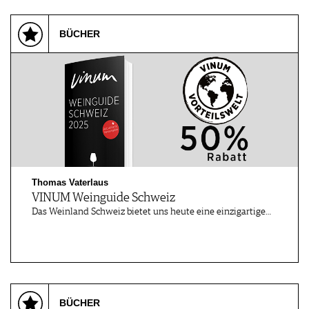
WEINWIRTSCHAFT
VORTEILSWELT
WEINSZENE
ANMELDEN
BÜCHER
PORTRAITS
VINOPHILES
AWARDS
ARCHIV
GEWINNSPIELE
VORTEILSWELT
TRINKREIFETABELLE
ABO
WEINSUCHE
NEWSLETTER
Thomas Vaterlaus
VINUM Weinguide Schweiz
WINE TRADE CLUB
Das Weinland Schweiz bietet uns heute eine einzigartige…
REDAKTION
JOBS
WERBUNG
PRESSE
IMPRESSUM
BÜCHER
AGB & DATENSCHUTZ