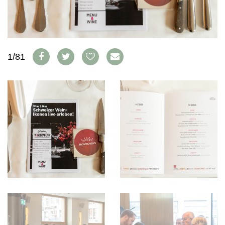
WEINSZENE
BÜCHER
ANMELDEN
ABO
PORTRAITS
AUSGABE
VINOPHILES
ARCHIV
AWARDS
ARCHIV
VORTEILSWELT
GEWINNSPIELE
1/81
VORTEILSWELT
TRINKREIFETABELLE
ABO
WEINSUCHE
NEWSLETTER
WINE TRADE CLUB
REDAKTION
JOBS
WERBUNG
PRESSE
IMPRESSUM
AGB & DATENSCHUTZ
FAQ