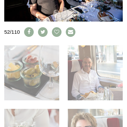
WEINSZENE
BÜCHER
ANMELDEN
ABO
PORTRAITS
AUSGABE
VINOPHILES
ARCHIV
AWARDS
ARCHIV
VORTEILSWELT
GEWINNSPIELE
52/110
VORTEILSWELT
TRINKREIFETABELLE
ABO
WEINSUCHE
NEWSLETTER
WINE TRADE CLUB
REDAKTION
JOBS
WERBUNG
PRESSE
IMPRESSUM
AGB & DATENSCHUTZ
FAQ