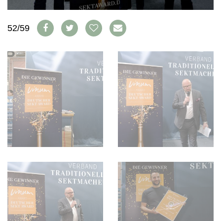
WEINSZENE
BÜCHER
ANMELDEN
ABO
PORTRAITS
AUSGABE
52/59
VINOPHILES
ARCHIV
AWARDS
ARCHIV
VORTEILSWELT
GEWINNSPIELE
VORTEILSWELT
TRINKREIFETABELLE
ABO
WEINSUCHE
NEWSLETTER
WINE TRADE CLUB
REDAKTION
JOBS
WERBUNG
PRESSE
IMPRESSUM
AGB & DATENSCHUTZ
FAQ