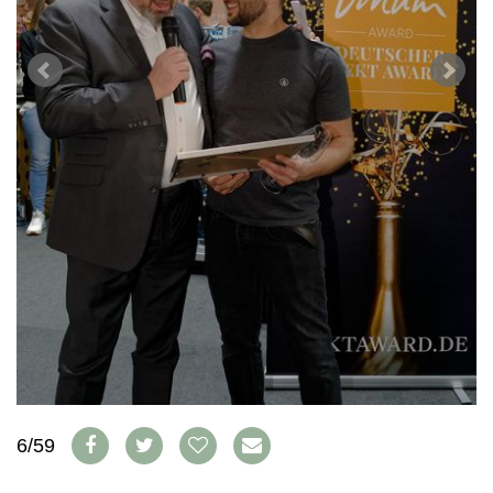
WEINSZENE
BÜCHER
ANMELDEN
ABO
PORTRAITS
AUSGABE
VINOPHILES
ARCHIV
AWARDS
ARCHIV
VORTEILSWELT
GEWINNSPIELE
VORTEILSWELT
TRINKREIFETABELLE
ABO
WEINSUCHE
NEWSLETTER
WINE TRADE CLUB
REDAKTION
JOBS
WERBUNG
PRESSE
IMPRESSUM
6/59
AGB & DATENSCHUTZ
FAQ