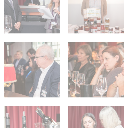
WEINSZENE
BÜCHER
ANMELDEN
ABO
PORTRAITS
AUSGABE
VINOPHILES
ARCHIV
AWARDS
ARCHIV
VORTEILSWELT
GEWINNSPIELE
VORTEILSWELT
TRINKREIFETABELLE
ABO
WEINSUCHE
NEWSLETTER
WINE TRADE CLUB
REDAKTION
JOBS
WERBUNG
PRESSE
IMPRESSUM
AGB & DATENSCHUTZ
FAQ