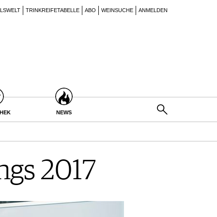
ILSWELT
TRINKREIFETABELLE
ABO
WEINSUCHE
ANMELDEN
THEK
NEWS
ings 2017