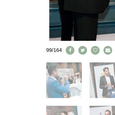
IMPRESSUM
AGB & DATENSCHUTZ
FAQ
SCHWEIZ
|
DEUTSCHLAND
|
99/164
SUISSE ROMANDE