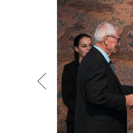
VIDEOS
KLARTEXT
WEINREISEN
WEINWIRTSCHAFT
BILDSTRECKEN
EXTRAS
WEINSZENE
BÜCHER
ANMELDEN
ABO
PORTRAITS
AUSGABE
VINOPHILES
ARCHIV
AWARDS
ARCHIV
VORTEILSWELT
GEWINNSPIELE
VORTEILSWELT
TRINKREIFETABELLE
ABO
WEINSUCHE
NEWSLETTER
WINE TRADE CLUB
REDAKTION
JOBS
WERBUNG
PRESSE