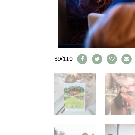
IMPRESSUM
AGB & DATENSCHUTZ
FAQ
SCHWEIZ
|
DEUTSCHLAND
|
39/110
SUISSE ROMANDE