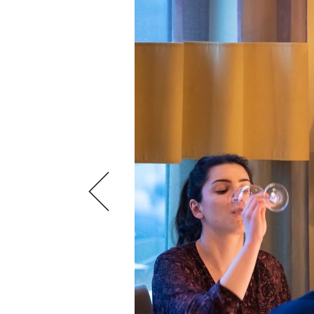
VIDEOS
KLARTEXT
WEINREISEN
WEINWIRTSCHAFT
BILDSTRECKEN
EXTRAS
WEINSZENE
BÜCHER
ANMELDEN
ABO
PORTRAITS
AUSGABE
VINOPHILES
ARCHIV
AWARDS
ARCHIV
VORTEILSWELT
GEWINNSPIELE
VORTEILSWELT
TRINKREIFETABELLE
ABO
WEINSUCHE
NEWSLETTER
WINE TRADE CLUB
REDAKTION
JOBS
WERBUNG
PRESSE