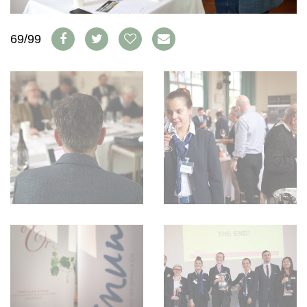
WEINSZENE
BÜCHER
ANMELDEN
ABO
PORTRAITS
AUSGABE
69/99
VINOPHILES
ARCHIV
AWARDS
ARCHIV
VORTEILSWELT
GEWINNSPIELE
VORTEILSWELT
TRINKREIFETABELLE
ABO
WEINSUCHE
NEWSLETTER
WINE TRADE CLUB
REDAKTION
JOBS
WERBUNG
PRESSE
IMPRESSUM
AGB & DATENSCHUTZ
FAQ