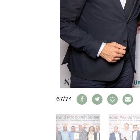
IMPRESSUM
AGB & DATENSCHUTZ
FAQ
SCHWEIZ
|
DEUTSCHLAND
|
SUISSE ROMANDE
67/74