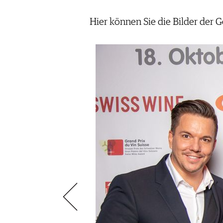
VIDEOS
KLARTEXT
WEINREISEN
WEINWIRTSCHAFT
BILDSTRECKEN
EXTRAS
Hier können Sie die Bilder der 
WEINSZENE
BÜCHER
ANMELDEN
ABO
PORTRAITS
AUSGABE
VINOPHILES
ARCHIV
AWARDS
ARCHIV
VORTEILSWELT
GEWINNSPIELE
VORTEILSWELT
TRINKREIFETABELLE
ABO
WEINSUCHE
NEWSLETTER
WINE TRADE CLUB
REDAKTION
JOBS
WERBUNG
PRESSE