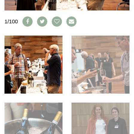
WEINSZENE
BÜCHER
ANMELDEN
ABO
PORTRAITS
AUSGABE
VINOPHILES
1/100
ARCHIV
AWARDS
ARCHIV
VORTEILSWELT
GEWINNSPIELE
VORTEILSWELT
TRINKREIFETABELLE
ABO
WEINSUCHE
NEWSLETTER
WINE TRADE CLUB
REDAKTION
JOBS
WERBUNG
PRESSE
IMPRESSUM
AGB & DATENSCHUTZ
FAQ