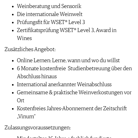
WEINSZENE
BÜCHER
Weinberatung und Sensorik
ANMELDEN
ABO
PORTRAITS
Die internationale Weinwelt
AUSGABE
VINOPHILES
Prüfungsfit für WSET® Level 3
ARCHIV
AWARDS
ARCHIV
Zertifikatsprüfung WSET® Level 3, Award in
VORTEILSWELT
GEWINNSPIELE
Wines
VORTEILSWELT
TRINKREIFETABELLE
Zusätzliches Angebot:
ABO
Online Lernen: Lerne, wann und wo du willst
WEINSUCHE
6 Monate kostenfreie Studienbetreuung über den
NEWSLETTER
Abschluss hinaus
WINE TRADE CLUB
International anerkannter Weinabschluss
REDAKTION
Gemeinsame & praktische Weinverkostungen vor
JOBS
Ort
WERBUNG
Kostenfreies Jahres-Abonnement der Zeitschrift
PRESSE
„Vinum“
IMPRESSUM
Zulassungsvoraussetzungen:
AGB & DATENSCHUTZ
FAQ