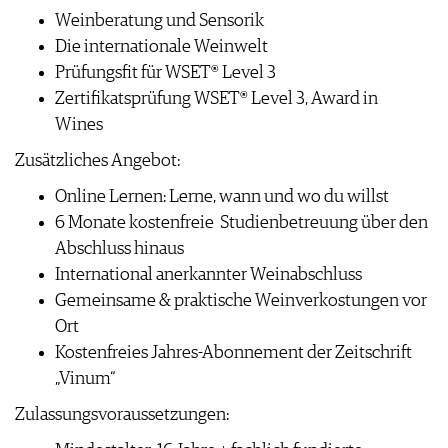
WEINSZENE
BÜCHER
Weinberatung und Sensorik
ANMELDEN
ABO
PORTRAITS
Die internationale Weinwelt
AUSGABE
VINOPHILES
Prüfungsfit für WSET® Level 3
ARCHIV
AWARDS
ARCHIV
Zertifikatsprüfung WSET® Level 3, Award in
VORTEILSWELT
GEWINNSPIELE
Wines
VORTEILSWELT
TRINKREIFETABELLE
Zusätzliches Angebot:
ABO
Online Lernen: Lerne, wann und wo du willst
WEINSUCHE
6 Monate kostenfreie Studienbetreuung über den
NEWSLETTER
Abschluss hinaus
WINE TRADE CLUB
International anerkannter Weinabschluss
REDAKTION
Gemeinsame & praktische Weinverkostungen vor
JOBS
Ort
WERBUNG
Kostenfreies Jahres-Abonnement der Zeitschrift
PRESSE
„Vinum“
IMPRESSUM
Zulassungsvoraussetzungen:
AGB & DATENSCHUTZ
FAQ