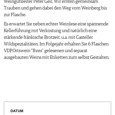
Weingutsleiter Peter Geil. Wir ernten gemeinsam
WEINSZENE
BÜCHER
ANMELDEN
ABO
Trauben und gehen dabei den Weg vom Weinberg bis
PORTRAITS
AUSGABE
zur Flasche.
VINOPHILES
ARCHIV
AWARDS
ARCHIV
Es erwartet Sie neben echter Weinlese eine spannende
VORTEILSWELT
GEWINNSPIELE
Kellerführung mit Verkostung und natürlich eine
VORTEILSWELT
stärkende fränkische Brotzeit, u.a. mit Casteller
TRINKREIFETABELLE
Wildspezialitäten. Im Folgejahr erhalten Sie 6 Flaschen
ABO
VDP.Ortswein "Ihres" gelesenen und separat
WEINSUCHE
ausgebauten Weins mit Etiketten zum selbst Gestalten.
NEWSLETTER
WINE TRADE CLUB
REDAKTION
JOBS
WERBUNG
PRESSE
IMPRESSUM
AGB & DATENSCHUTZ
DATUM
FAQ