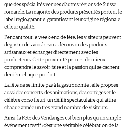
WEINSZENE
que des spécialités venues d’autres régions de Suisse
BÜCHER
ANMELDEN
ABO
PORTRAITS
romande. La majorité des produits présentés portent le
AUSGABE
VINOPHILES
label regio.garantie, garantissant leur origine régionale
ARCHIV
AWARDS
ARCHIV
et leur qualité.
VORTEILSWELT
GEWINNSPIELE
Pendant tout le week-end de fête, les visiteurs peuvent
VORTEILSWELT
déguster des vins locaux, découvrir des produits
TRINKREIFETABELLE
artisanaux et échanger directement avec les
ABO
producteurs. Cette proximité permet de mieux
WEINSUCHE
comprendre le savoir-faire et la passion qui se cachent
NEWSLETTER
derrière chaque produit.
WINE TRADE CLUB
REDAKTION
La fête ne se limite pas à la gastronomie : elle propose
JOBS
aussi des concerts, des animations, des cortèges et le
WERBUNG
célèbre corso fleuri, un défilé spectaculaire qui attire
PRESSE
chaque année un très grand nombre de visiteurs.
IMPRESSUM
Ainsi, la Fête des Vendanges est bien plus qu’un simple
AGB & DATENSCHUTZ
événement festif : c’est une véritable célébration de la
FAQ