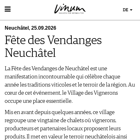
DE
WEIN
Neuchâtel, 25.09.2026
WEINSUCHE
WEINWISSEN
Fête des Vendanges
GUIDE WEINGÜTER
WEINREGIONEN
WINETRADECLUB
EVENTS
Neuchâtel
WEINLEXIKON
WINZER
EVENTKALENDER
WEINGESCHICHTE
WEINE DES MONATS
AWARDS
WEINLAGERUNG
La Fête des Vendanges de Neuchâtel est une
TRINKREIFETABELLE
EVENT-BILDER
INFOGRAFIKEN
manifestation incontournable qui célèbre chaque
UNIQUE WINERIES
TIPPS & TRICKS
année les traditions viticoles et le terroir de la région. Au
CLUB LES DOMAINES
ESSEN & TRINKEN
NEWS
cœur de cet événement, le Village des Vignerons
FOOD PAIRING TIPPS
MAGAZIN
occupe une place essentielle.
FOOD PAIRING TABELLE
REPORTAGEN
KULINARIK
Mis en avant depuis quelques années, ce village
MEDIATHEK
DOSSIER
REZEPTE
regroupe une vingtaine de chalets où vignerons,
APPS
WINEGUIDES
HOTSPOTS
NEWS
producteurs et partenaires locaux proposent leurs
VIDEOS
KLARTEXT
WEINREISEN
WEINWIRTSCHAFT
produits. Il met en valeur le terroir neuchâtelois ainsi
BILDSTRECKEN
EXTRAS