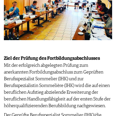
WEINSZENE
BÜCHER
ANMELDEN
ABO
PORTRAITS
AUSGABE
VINOPHILES
ARCHIV
AWARDS
ARCHIV
VORTEILSWELT
GEWINNSPIELE
VORTEILSWELT
TRINKREIFETABELLE
ABO
WEINSUCHE
Ziel der Prüfung des Fortbildungsabschlusses
NEWSLETTER
Mit der erfolgreich abgelegten Prüfung zum
WINE TRADE CLUB
anerkannten Fortbildungsabschluss zum Geprüften
REDAKTION
Berufsspezialist Sommelier (IHK) und zur
JOBS
Berufsspezialistin Sommelière (IHK) wird die auf einen
WERBUNG
beruflichen Aufstieg abzielende Erweiterung der
PRESSE
beruflichen Handlungsfähigkeit auf der ersten Stufe der
IMPRESSUM
höherqualifizierenden Berufsbildung nachgewiesen.
AGB & DATENSCHUTZ
Der Geprüfte Berufsspezialist Sommelier (IHK)/die
FAQ