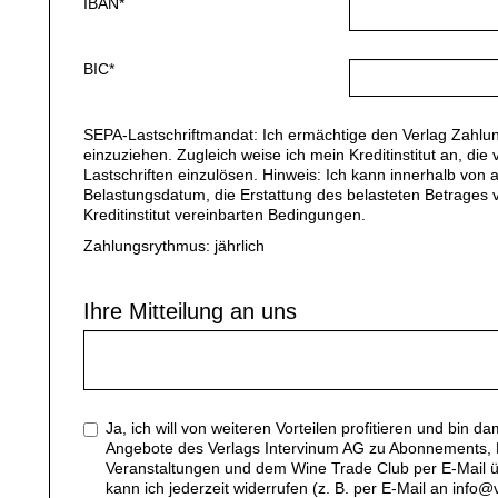
IBAN*
BIC*
SEPA-Lastschriftmandat: Ich ermächtige den Verlag Zahlun
einzuziehen. Zugleich weise ich mein Kreditinstitut an, d
Lastschriften einzulösen. Hinweis: Ich kann innerhalb vo
Belastungsdatum, die Erstattung des belasteten Betrages 
Kreditinstitut vereinbarten Bedingungen.
Zahlungsrythmus: jährlich
Ihre Mitteilung an uns
Ja, ich will von weiteren Vorteilen profitieren und bin d
Angebote des Verlags Intervinum AG zu Abonnements, B
Veranstaltungen und dem Wine Trade Club per E-Mail ü
kann ich jederzeit widerrufen (z. B. per E-Mail an inf