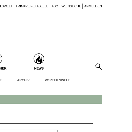
ILSWELT
TRINKREIFETABELLE
ABO
WEINSUCHE
ANMELDEN
THEK
NEWS
E
ARCHIV
VORTEILSWELT