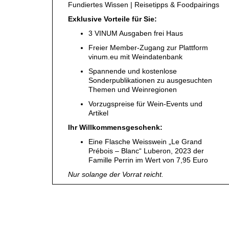
Fundiertes Wissen | Reisetipps & Foodpairings
WINE TRADE CLUB
Exklusive Vorteile für Sie:
REDAKTION
3 VINUM Ausgaben frei Haus
JOBS
Freier Member-Zugang zur Plattform
WERBUNG
vinum.eu mit Weindatenbank
PRESSE
Spannende und kostenlose
Sonderpublikationen zu ausgesuchten
IMPRESSUM
Themen und Weinregionen
AGB & DATENSCHUTZ
Vorzugspreise für Wein-Events und
Artikel
FAQ
Ihr Willkommensgeschenk:
Eine Flasche Weisswein „Le Grand
SCHWEIZ
|
Prébois – Blanc“ Luberon, 2023 der
Famille Perrin im Wert von 7,95 Euro
DEUTSCHLAND
|
Nur solange der Vorrat reicht.
SUISSE ROMANDE