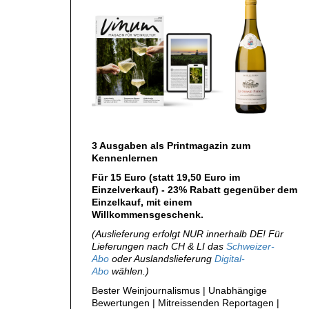
AUSGABE
ARCHIV
VORTEILSWELT
MEDIATHEK
APPS
NEWS
VIDEOS
WEINWIRTSCHAFT
BILDSTRECKEN
WEINSZENE
BÜCHER
ANMELDEN
3 Ausgaben als Printmagazin zum
PORTRAITS
Kennenlernen
VINOPHILES
Für 15 Euro (statt 19,50 Euro im
AWARDS
ARCHIV
Einzelverkauf) - 23% Rabatt gegenüber dem
Einzelkauf, mit einem
GEWINNSPIELE
Willkommensgeschenk.
VORTEILSWELT
(Auslieferung erfolgt NUR innerhalb DE! Für
TRINKREIFETABELLE
Lieferungen nach CH & LI das
Schweizer-
Abo
oder Auslandslieferung
Digital-
ABO
Abo
wählen.)
WEINSUCHE
Bester Weinjournalismus | Unabhängige
Bewertungen | Mitreissenden Reportagen |
NEWSLETTER