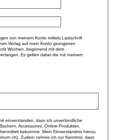
gen von meinem Konto mittels Lastschrift
ie vom Verlag auf mein Konto gezogenen
n acht Wochen, beginnend mit dem
verlangen. Es gelten dabei die mit meinem
amit einverstanden, dass ich unverbindliche
üchern, Accessoires, Online-Produkten,
bermittelt bekomme. Mein Einverständnis hierzu
o@vinum.ch). Zudem nehme ich zur Kenntnis, dass