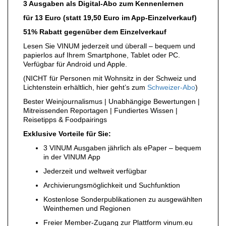
3 Ausgaben als Digital-Abo zum Kennenlernen
VORTEILSWELT
für 13 Euro (statt 19,50 Euro im App-Einzelverkauf)
51% Rabatt gegenüber dem Einzelverkauf
MEDIATHEK
Lesen Sie VINUM jederzeit und überall – bequem und
APPS
papierlos auf Ihrem Smartphone, Tablet oder PC.
NEWS
VIDEOS
Verfügbar für Android und Apple.
WEINWIRTSCHAFT
BILDSTRECKEN
(NICHT für Personen mit Wohnsitz in der Schweiz und
WEINSZENE
BÜCHER
ANMELDEN
Lichtenstein erhältlich, hier geht’s zum
Schweizer-Abo
)
PORTRAITS
Bester Weinjournalismus | Unabhängige Bewertungen |
VINOPHILES
Mitreissenden Reportagen | Fundiertes Wissen |
AWARDS
Reisetipps & Foodpairings
ARCHIV
GEWINNSPIELE
Exklusive Vorteile für Sie:
VORTEILSWELT
3 VINUM Ausgaben jährlich als ePaper – bequem
TRINKREIFETABELLE
in der VINUM App
ABO
Jederzeit und weltweit verfügbar
WEINSUCHE
Archivierungsmöglichkeit und Suchfunktion
NEWSLETTER
Kostenlose Sonderpublikationen zu ausgewählten
WINE TRADE CLUB
Weinthemen und Regionen
REDAKTION
Freier Member-Zugang zur Plattform vinum.eu