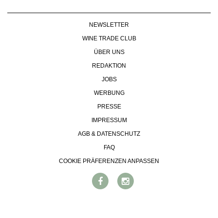
VORTEILSWELT
NEWSLETTER
MEDIATHEK
WINE TRADE CLUB
APPS
ÜBER UNS
NEWS
VIDEOS
REDAKTION
WEINWIRTSCHAFT
BILDSTRECKEN
WEINSZENE
JOBS
BÜCHER
ANMELDEN
PORTRAITS
WERBUNG
VINOPHILES
PRESSE
AWARDS
ARCHIV
IMPRESSUM
GEWINNSPIELE
AGB & DATENSCHUTZ
VORTEILSWELT
FAQ
TRINKREIFETABELLE
COOKIE PRÄFERENZEN ANPASSEN
ABO
WEINSUCHE
NEWSLETTER
WINE TRADE CLUB
REDAKTION