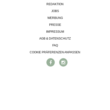
REDAKTION
VORTEILSWELT
JOBS
MEDIATHEK
WERBUNG
APPS
PRESSE
NEWS
VIDEOS
IMPRESSUM
WEINWIRTSCHAFT
BILDSTRECKEN
AGB & DATENSCHUTZ
WEINSZENE
BÜCHER
ANMELDEN
FAQ
PORTRAITS
VINOPHILES
COOKIE PRÄFERENZEN ANPASSEN
AWARDS
ARCHIV
GEWINNSPIELE
VORTEILSWELT
TRINKREIFETABELLE
ABO
WEINSUCHE
NEWSLETTER
WINE TRADE CLUB
REDAKTION