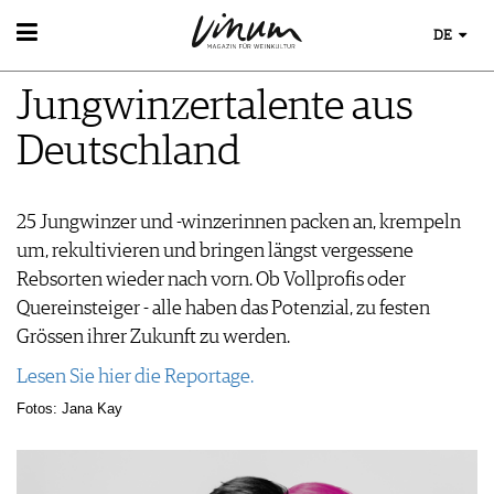
DE
WEIN
Jungwinzertalente aus
WEINSUCHE
WEINWISSEN
GUIDE WEINGÜTER
Deutschland
WEINREGIONEN
WINETRADECLUB
EVENTS
WEINLEXIKON
WINZER
EVENTKALENDER
WEINGESCHICHTE
WEINE DES MONATS
ESSEN & TRINKEN
25 Jungwinzer und -winzerinnen packen an, krempeln
AWARDS
WEINLAGERUNG
TRINKREIFETABELLE
um, rekultivieren und bringen längst vergessene
FOOD PAIRING TIPPS
EVENT-BILDER
INFOGRAFIKEN
MAGAZIN
UNIQUE WINERIES
Rebsorten wieder nach vorn. Ob Vollprofis oder
FOOD PAIRING TABELLE
TIPPS & TRICKS
CLUB LES DOMAINES
REPORTAGEN
KULINARIK
Quereinsteiger - alle haben das Potenzial, zu festen
MEDIATHEK
NEWS
DOSSIER
REZEPTE
Grössen ihrer Zukunft zu werden.
APPS
WINEGUIDES
HOTSPOTS
Lesen Sie hier die Reportage.
VIDEOS
KLARTEXT
WEINREISEN
BILDSTRECKEN
Fotos: Jana Kay
EXTRAS
BÜCHER
ABO
AUSGABE
NEWS
ARCHIV