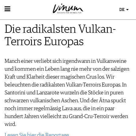
DE
WEIN
Die radikalsten Vulkan-
WEINSUCHE
WEINWISSEN
GUIDE WEINGÜTER
Terroirs Europas
WEINREGIONEN
WINETRADECLUB
EVENTS
WEINLEXIKON
WINZER
EVENTKALENDER
WEINGESCHICHTE
WEINE DES MONATS
ESSEN & TRINKEN
Manch einer verliebt sich irgendwann in Vulkanweine
AWARDS
WEINLAGERUNG
TRINKREIFETABELLE
und kommen ein Leben lang nie mehr von der salzigen
FOOD PAIRING TIPPS
EVENT-BILDER
INFOGRAFIKEN
MAGAZIN
UNIQUE WINERIES
Kraft und Klarheit dieser magischen Crus los. Wir
FOOD PAIRING TABELLE
TIPPS & TRICKS
CLUB LES DOMAINES
REPORTAGEN
KULINARIK
beleuchten die radikalsten Vulkan-Terroirs Europas. In
MEDIATHEK
NEWS
DOSSIER
REZEPTE
Santorini und Lanzarote wurzeln die Stöcke in puren
APPS
WINEGUIDES
HOTSPOTS
schwarzen vulkanischen Aschen. Und der Ätna spuckt
VIDEOS
KLARTEXT
WEINREISEN
noch immer regelmässig Lava aus, die in ein paar
BILDSTRECKEN
EXTRAS
hundert Jahren vielleicht zu Grand-Cru-Terroir werden
BÜCHER
ABO
wird.
AUSGABE
NEWS
Lesen Sie hier die Reportage.
ARCHIV