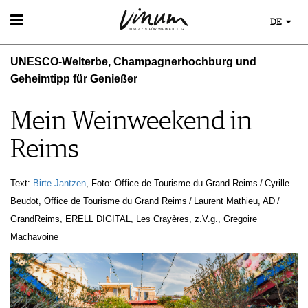
DE
WEIN
UNESCO-Welterbe, Champagnerhochburg und
WEINSUCHE
WEINWISSEN
Geheimtipp für Genießer
GUIDE WEINGÜTER
WEINREGIONEN
WINETRADECLUB
EVENTS
WEINLEXIKON
Mein Weinweekend in
WINZER
EVENTKALENDER
WEINGESCHICHTE
WEINE DES MONATS
ESSEN & TRINKEN
Reims
AWARDS
WEINLAGERUNG
TRINKREIFETABELLE
FOOD PAIRING TIPPS
EVENT-BILDER
INFOGRAFIKEN
UNIQUE WINERIES
FOOD PAIRING TABELLE
TIPPS & TRICKS
Text:
Birte Jantzen
, Foto: Office de Tourisme du Grand Reims / Cyrille
CLUB LES DOMAINES
KULINARIK
NEWS
Beudot, Office de Tourisme du Grand Reims / Laurent Mathieu, AD /
REZEPTE
GrandReims, ERELL DIGITAL, Les Crayères, z.V.g., Gregoire
HOTSPOTS
Machavoine
WEINREISEN
MAGAZIN
REPORTAGEN
MEDIATHEK
DOSSIER