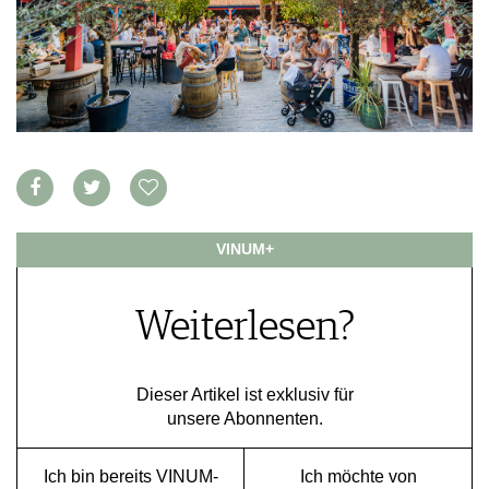
APPS
WINEGUIDES
NEWS
VIDEOS
KLARTEXT
WEINWIRTSCHAFT
BILDSTRECKEN
EXTRAS
WEINSZENE
BÜCHER
ANMELDEN
ABO
PORTRAITS
AUSGABE
VINOPHILES
ARCHIV
AWARDS
ARCHIV
VORTEILSWELT
GEWINNSPIELE
VORTEILSWELT
VINUM+
TRINKREIFETABELLE
ABO
WEINSUCHE
Weiterlesen?
NEWSLETTER
WINE TRADE CLUB
Dieser Artikel ist exklusiv für
REDAKTION
unsere Abonnenten.
JOBS
WERBUNG
Ich bin bereits VINUM-
Ich möchte von
PRESSE